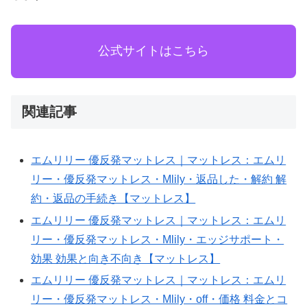
AIPW-
公式サイトはこちら
LLM:
model=gpt-
4o-
mini;
関連記事
tokens=977;
when=2025-
エムリリー 優反発マットレス｜マットレス：エムリ
10-
リー・優反発マットレス・Mlily・返品した・解約 解
12T09:34:00Z;
約・返品の手続き【マットレス】
slug=emuriri-
エムリリー 優反発マットレス｜マットレス：エムリ
you-
リー・優反発マットレス・Mlily・エッジサポート・
fan-
効果 効果と向き不向き【マットレス】
famattoresu-
エムリリー 優反発マットレス｜マットレス：エムリ
cancel-
リー・優反発マットレス・Mlily・off・価格 料金とコ
mlil-