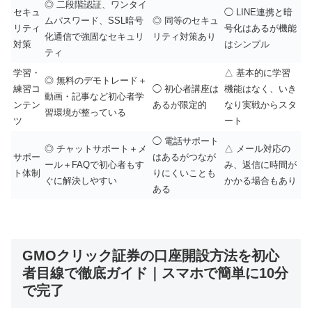
◎ 二段階認証、ワンタイ
セキュ
◯ LINE連携と暗
ムパスワード、SSL暗号
◎ 同等のセキュ
リティ
号化はあるが機能
化通信で強固なセキュリ
リティ対策あり
対策
はシンプル
ティ
学習・
△ 基本的に学習
◎ 無料のデモトレード＋
練習コ
◯ 初心者講座は
機能はなく、いき
動画・記事など初心者学
ンテン
あるが限定的
なり実戦からスタ
習環境が整っている
ツ
ート
◯ 電話サポート
◎ チャットサポート＋メ
△ メール対応の
サポー
はあるがつなが
ール＋FAQで初心者もす
み、返信に時間が
ト体制
りにくいことも
ぐに解決しやすい
かかる場合もあり
ある
GMOクリック証券の口座開設方法を初心
者目線で徹底ガイド｜スマホで簡単に10分
で完了