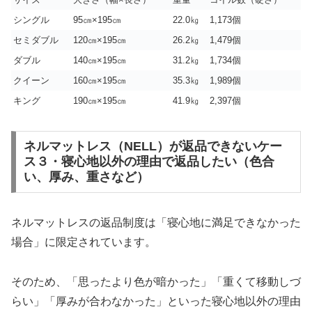
シングル
95㎝×195㎝
22.0㎏
1,173個
セミダブル
120㎝×195㎝
26.2㎏
1,479個
ダブル
140㎝×195㎝
31.2㎏
1,734個
クイーン
160㎝×195㎝
35.3㎏
1,989個
キング
190㎝×195㎝
41.9㎏
2,397個
ネルマットレス（NELL）が返品できないケー
ス３・寝心地以外の理由で返品したい（色合
い、厚み、重さなど）
ネルマットレスの返品制度は「寝心地に満足できなかった
場合」に限定されています。
そのため、「思ったより色が暗かった」「重くて移動しづ
らい」「厚みが合わなかった」といった寝心地以外の理由