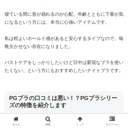
寝ている間に形が崩れるのが心配、年齢とともに下垂が気
になるという方には、本当に心強いアイテムです。
私は程よいホールド感があると安心するタイプなので、毎
晩欠かせない存在になりました。
バストケアをしっかりしたいけど日中は窮屈なブラを使い
たくない、という方にもおすすめしたいナイトブラです。
PGブラの口コミは悪い！？PGブラシリー
ズの特徴を紹介します
PGブラには、複数のシリーズが展開されており、それぞ
ホーム
検索
トップ
サイドバー