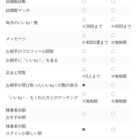
結婚観診断
〇
〇
結婚観マッチ
〇
〇
△
〇
毎月のいいね！数
※30回まで
※60回まで
△
〇
メッセージ
※初回1通まで
※無制限
お相手のプロフィール閲覧
〇
〇
お相手に「いいね！」を送る
〇
〇
△
〇
足あと閲覧
※5人まで
※無制限
お相手が受け取ったいいね！の数の表示
✖
〇
〇
〇
「いいね！」をくれた方とのマッチング
※無制限
※無制限
検索表示順
〇
〇
おすすめ順
検索表示順
✖
〇
ログインが新しい順