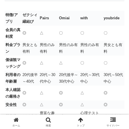
特徴/ア
ゼクシィ
Pairs
Omiai
with
youbride
プリ
縁結び
会員の真
◎
△
〇
〇
〇
剣度
料金プラ
男女とも
男性のみ
男性のみ有
男性のみ有
男女とも有
ン
有料
有料
料
料
料
価値観マ
◎
△
△
〇
〇
ッチング
利用者の
20代後半
20代～30
20代後半～
20代～30代
30代～50代
年齢層
～40代
代中心
30代中心
中心
中心
本人確認
◎
△
◎
△
◎
の厳格さ
安全性
◎
△
◎
△
◎
豊富な趣
心理テスト
特徴的な
婚活成功
プロフィー
結婚相談所
味カテゴ
ベースの提
機能
保証あり
ル充実機能
に近い設計
ホーム
検索
トップ
サイドバー
リ
案